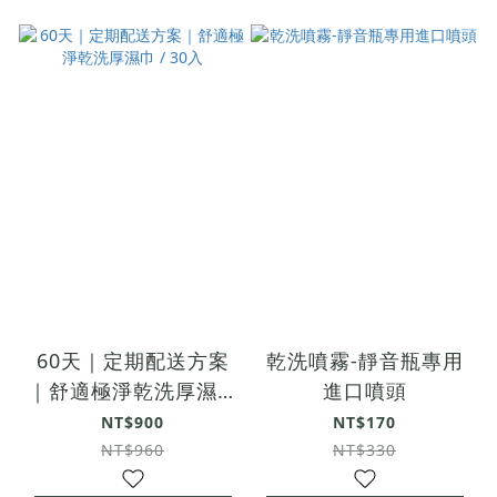
60天｜定期配送方案
乾洗噴霧-靜音瓶專用
｜舒適極淨乾洗厚濕巾
進口噴頭
/ 30入
NT$900
NT$170
NT$960
NT$330