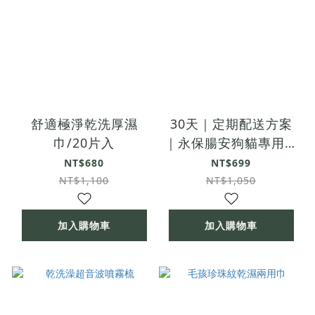
舒適極淨乾洗厚濕
30天｜定期配送方案
巾/20片入
｜永保腸安狗貓專用益
生菌
NT$680
NT$699
NT$1,100
NT$1,050
加入購物車
加入購物車