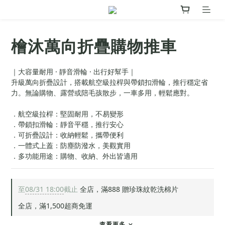
檜沐萬向折疊購物推車
｜大容量耐用 · 靜音滑輪 · 出行好幫手｜
升級萬向折疊設計，搭載航空級拉桿與帶鎖扣滑輪，推行穩定省
力。無論購物、露營或陪毛孩散步，一車多用，輕鬆應對。
．航空級拉桿：堅固耐用，不易變形
．帶鎖扣滑輪：靜音平穩，推行安心
．可折疊設計：收納輕鬆，攜帶便利
．一體式上蓋：防塵防潑水，美觀實用
．多功能用途：購物、收納、外出皆適用
至
08/31 18:00
截止
全店，滿888 贈珍珠紋乾洗棉片
全店，滿1,500超商免運
查看更多