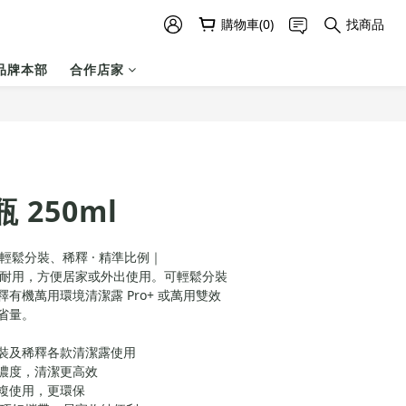
購物車(0)
找商品
品牌本部
合作店家
立即購買
 250ml
｜輕鬆分裝、稀釋 · 精準比例｜
輕巧耐用，方便居家或外出使用。可輕鬆分裝
有機萬用環境清潔露 Pro+ 或萬用雙效
省量。
裝及稀釋各款清潔露使用
濃度，清潔更高效
複使用，更環保